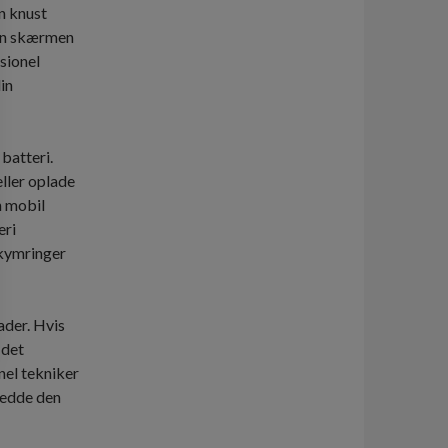
en knust
kan skærmen
sionel
in
batteri.
ller oplade
n mobil
eri
ekymringer
der. Hvis
 det
nel tekniker
redde den