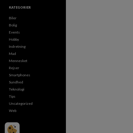
KATEGORIER
Biler
Bolig
Events
Hobby
Indretning
Mad
Mennesket
Rejser
Smartphones
Sundhed
Teknologi
Tips
Uncategorized
Web