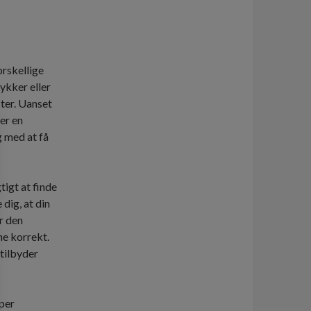
orskellige
ykker eller
ster. Uanset
er en
 med at få
tigt at finde
 dig, at din
r den
ne korrekt.
 tilbyder
per