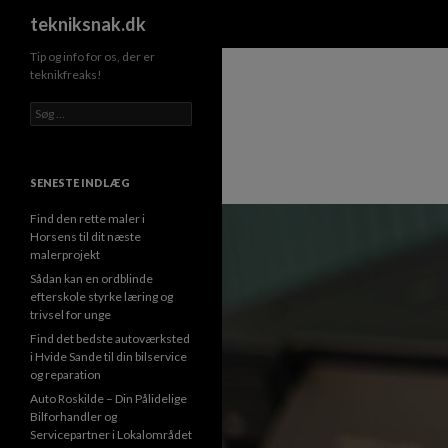
Søg
tekniksnak.dk
Tip og info for os, der er
teknikfreaks!
S
ø
g
e
f
SENESTE INDLÆG
t
e
Find den rette maler i
r
Horsens til dit næste
:
malerprojekt
Sådan kan en ordblinde
efterskole styrke læring og
trivsel for unge
Find det bedste autoværksted
i Hvide Sande til din bilservice
og reparation
Auto Roskilde – Din Pålidelige
Bilforhandler og
Servicepartner i Lokalområdet