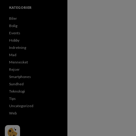
KATEGORIER
Biler
Bolig
Events
Hobby
Indretning
Mad
Mennesket
Rejser
Smartphones
Sundhed
Teknologi
Tips
Uncategorized
Web