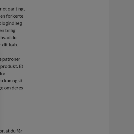
er et par ting,
den forkerte
 blogindlæg
n billig
 hvad du
r dit køb.
le patroner
tsprodukt. Et
dre
Du kan også
ge om deres
r, at du får