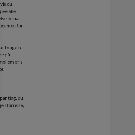
vis du
give alle
else du har
ducenten for
 at bruge for
re på
mellem pris
ge.
 par ting, du
e størrelse,